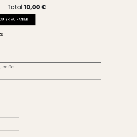
Total
10,00
€
OUTER AU PANIER
ts
 coiffe