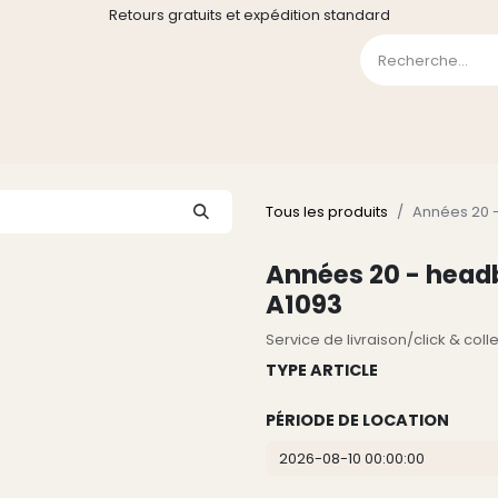
Retours gratuits et expédition standard
0
GE
GALERIE
FAQ
CONTACT
CGV
Liste de souha
Tous les produits
Années 20 -
Années 20 - headb
A1093
Service de livraison/click & col
TYPE ARTICLE
PÉRIODE DE LOCATION