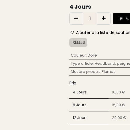
4
Jours
AJ
Ajouter à la liste de souhai
IXELLES
Couleur
:
Doré
Type article
:
Headband, peigne,
Matière produit
:
Plumes
Prix
4 Jours
10,00 €
8 Jours
15,00 €
12 Jours
20,00 €