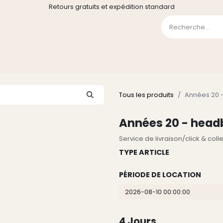
Retours gratuits et expédition standard
0
GE
GALERIE
FAQ
CONTACT
CGV
Liste de souha
Tous les produits
Années 20 -
Années 20 - headb
Service de livraison/click & col
TYPE ARTICLE
PÉRIODE DE LOCATION
4
Jours