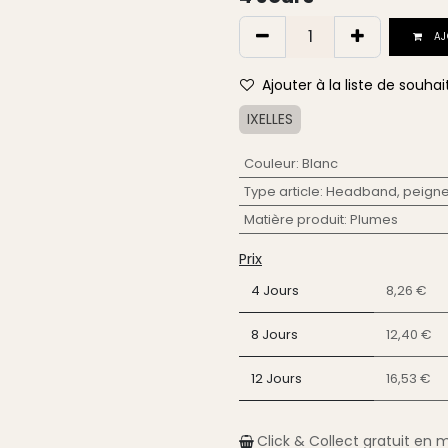
AJ
Ajouter à la liste de souhai
IXELLES
Couleur
:
Blanc
Type article
:
Headband, peigne,
Matière produit
:
Plumes
Prix
4 Jours
8,26 €
8 Jours
12,40 €
12 Jours
16,53 €
Click & Collect gratuit en 