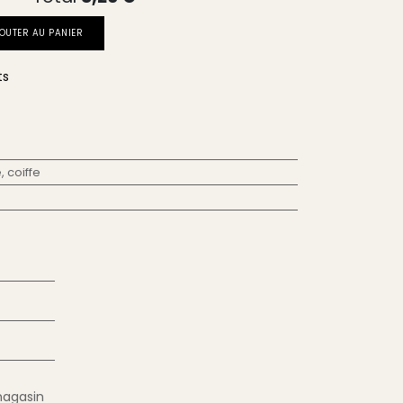
OUTER AU PANIER
ts
 coiffe
magasin