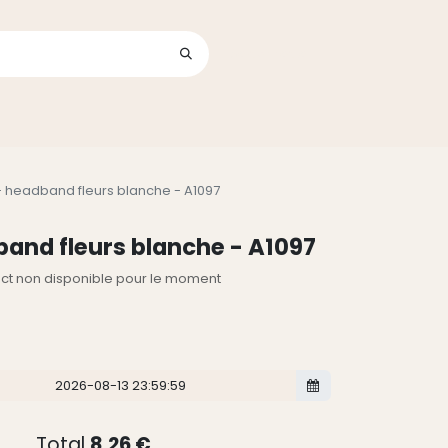
Se connecter
its
 headband fleurs blanche - A1097
and fleurs blanche - A1097
lect non disponible pour le moment
Total
8,26
€