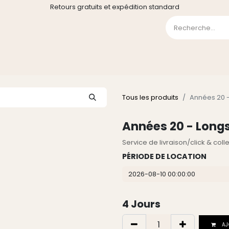
Retours gratuits et expédition standard
0
GE
GALERIE
FAQ
CONTACT
CGV
Liste de souha
Tous les produits
Années 20 -
Années 20 - Longs
Service de livraison/click & col
PÉRIODE DE LOCATION
4
Jours
AJ