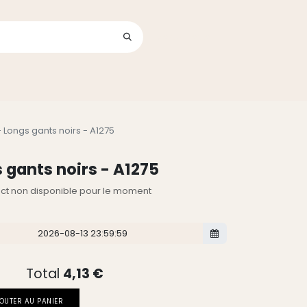
Se connecter
its
 Longs gants noirs - A1275
 gants noirs - A1275
lect non disponible pour le moment
Total
4,13
€
OUTER AU PANIER