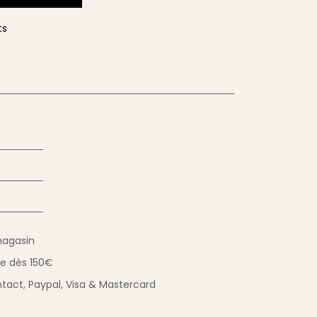
ts
magasin
ue
dès 150€
tact,
Paypal, Visa & Mastercard