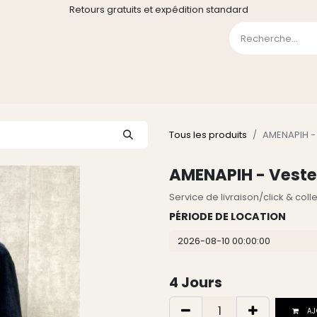
Retours gratuits et expédition standard
0
GE
GALERIE
FAQ
CONTACT
CGV
Liste de souha
Tous les produits
AMENAPIH - 
AMENAPIH - Veste
Service de livraison/click & col
PÉRIODE DE LOCATION
4
Jours
AJ