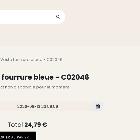
Se connecter
its
Veste fourrure bleue - C02046
 fourrure bleue - C02046
lect non disponible pour le moment
Total
24,79
€
OUTER AU PANIER