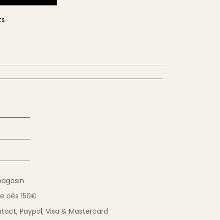
ts
magasin
ue
dès 150€
tact,
Paypal, Visa & Mastercard