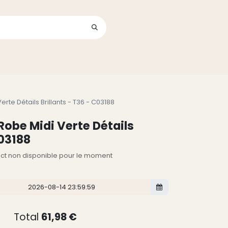
Se connecter
its
rte Détails Brillants - T36 - C03188
Robe Midi Verte Détails
C03188
lect non disponible pour le moment
Total
61,98
€