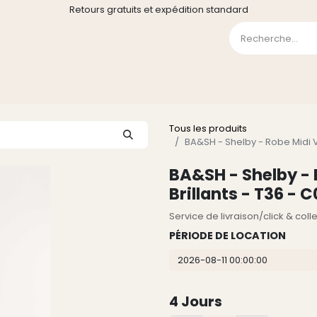
Retours gratuits et expédition standard
0
GE
GALERIE
FAQ
CONTACT
CGV
Liste de souha
Tous les produits
BA&SH - Shelby - Robe Midi Ve
BA&SH - Shelby - 
Brillants - T36 - 
Service de livraison/click & col
PÉRIODE DE LOCATION
4
Jours