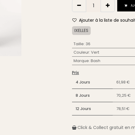
AJ
Ajouter à la liste de souhai
IXELLES
Taille
:
36
Couleur
:
Vert
Marque
:
Bash
Prix
4 Jours
61,98 €
8 Jours
70,25 €
12 Jours
78,51 €
Click & Collect gratuit en 