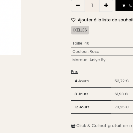
AJ
Ajouter à la liste de souhai
IXELLES
Taille
:
40
Couleur
:
Rose
Marque
:
Aniye By
Prix
4 Jours
53,72 €
8 Jours
61,98 €
12 Jours
70,25 €
Click & Collect gratuit en 