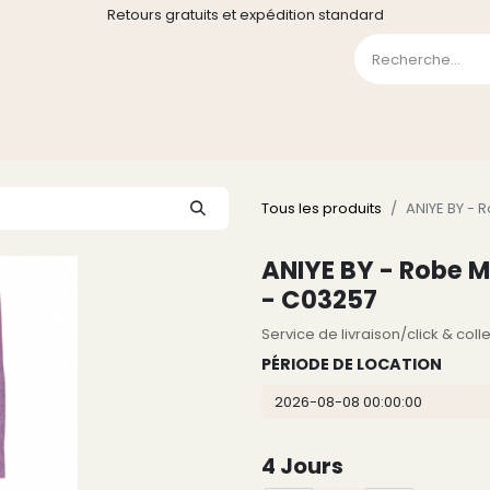
Retours gratuits et expédition standard
0
GE
GALERIE
FAQ
CONTACT
CGV
Liste de souha
Tous les produits
ANIYE BY - 
ANIYE BY - Robe M
- C03257
Service de livraison/click & col
PÉRIODE DE LOCATION
4
Jours