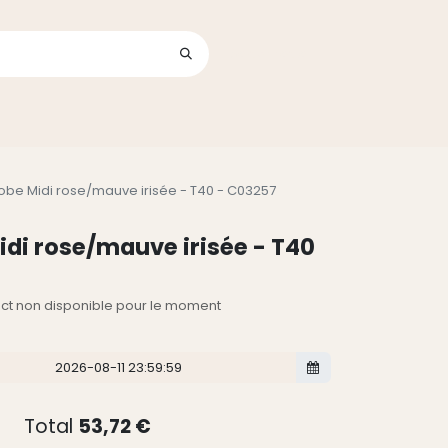
Se connecter
its
Robe Midi rose/mauve irisée - T40 - C03257
idi rose/mauve irisée - T40
lect non disponible pour le moment
Total
53,72
€