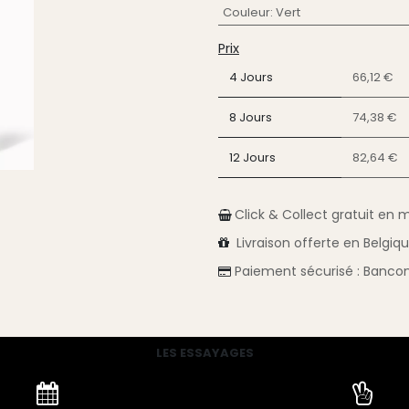
Couleur
:
Vert
Prix
4 Jours
66,12 €
8 Jours
74,38 €
12 Jours
82,64 €
Click & Collect gratuit en 
Livraison
offerte en Belgiq
Paiement sécurisé :
Bancon
LES ESSAYAGES