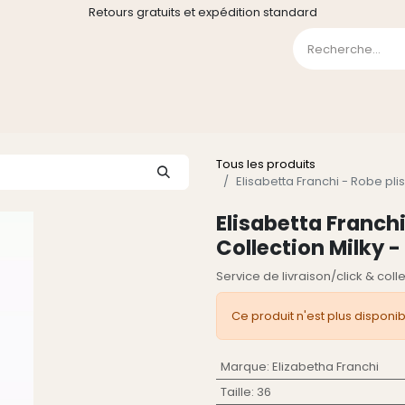
Retours gratuits et expédition standard
0
GE
GALERIE
FAQ
CONTACT
CGV
Liste de souha
Tous les produits
Elisabetta Franchi - Robe pli
Elisabetta Franchi
Collection Milky 
Service de livraison/click & col
Ce produit n'est plus disponib
Marque
:
Elizabetha Franchi
Taille
:
36