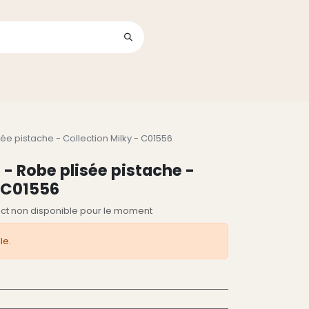
Se connecter
its
sée pistache - Collection Milky - C01556
 - Robe plisée pistache -
- C01556
lect non disponible pour le moment
le.