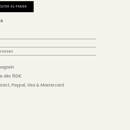
OUTER AU PANIER
ts
Grasses
magasin
ue
dès 150€
tact,
Paypal, Visa & Mastercard