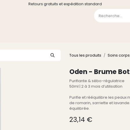
Retours gratuits et expédition standard
0
GE
GALERIE
FAQ
CONTACT
CGV
Liste de souha
Tous les produits
Soins corps
Oden - Brume Bot
Purifiante & sébo-régulatrice
50ml | 2 à 3 mois d’utilisation
Purifie et rééquilibre les peaux
de romarin, sarriette et lavande
équilibrée.
23,14
€