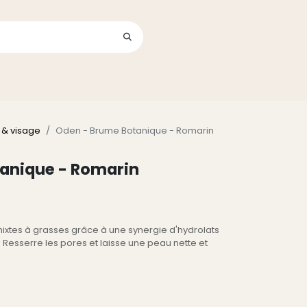
Se connecter
its
 & visage
Oden - Brume Botanique - Romarin
anique - Romarin
 mixtes à grasses grâce à une synergie d'hydrolats
. Resserre les pores et laisse une peau nette et