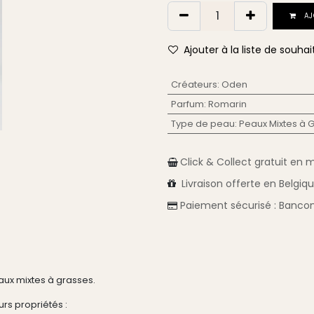
AJ
Ajouter à la liste de souhai
Créateurs
:
Oden
Parfum
:
Romarin
Type de peau
:
Peaux Mixtes à 
Click & Collect gratuit en 
Livraison
offerte en Belgiq
Paiement sécurisé :
Bancon
aux mixtes à grasses.
rs propriétés :