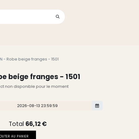
Se connecter
its
 - Robe beige franges - 1501
e beige franges - 1501
lect non disponible pour le moment
Total
66,12
€
OUTER AU PANIER