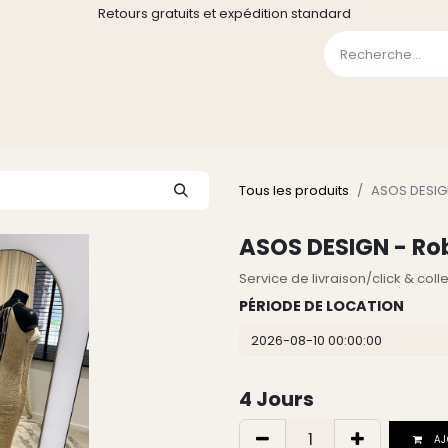
Retours gratuits et expédition standard
0
GE
GALERIE
FAQ
CONTACT
CGV
Liste de souha
Tous les produits
ASOS DESIGN
ASOS DESIGN - Rob
Service de livraison/click & col
PÉRIODE DE LOCATION
4
Jours
AJ