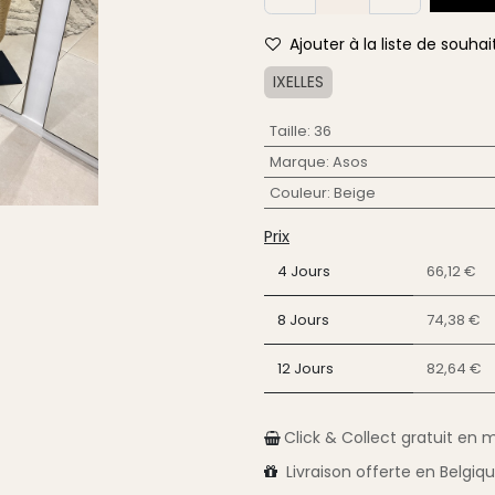
Ajouter à la liste de souhai
IXELLES
Taille
:
36
Marque
:
Asos
Couleur
:
Beige
Prix
4 Jours
66,12 €
8 Jours
74,38 €
12 Jours
82,64 €
Click & Collect gratuit en 
Livraison
offerte en Belgiq