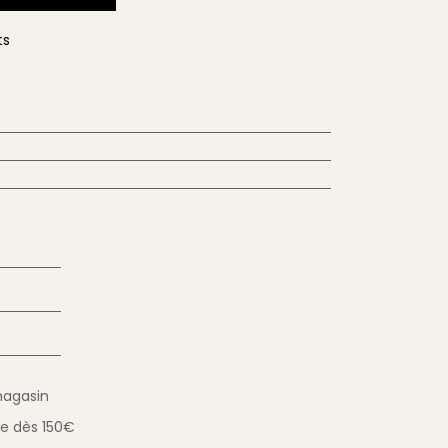
ts
magasin
ue
dès 150€