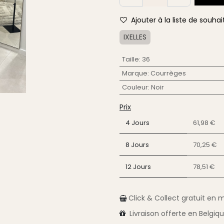
Ajouter à la liste de souhai
IXELLES
Taille
:
36
Marque
:
Courrèges
Couleur
:
Noir
Prix
4 Jours
61,98 €
8 Jours
70,25 €
12 Jours
78,51 €
Click & Collect gratuit en 
Livraison
offerte en Belgiq