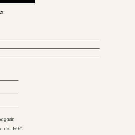
ts
magasin
ue
dès 150€