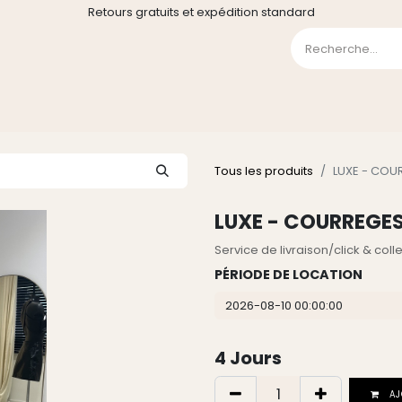
Retours gratuits et expédition standard
0
GE
GALERIE
FAQ
CONTACT
CGV
Liste de souha
Tous les produits
LUXE - COUR
LUXE - COURREGES
Service de livraison/click & col
PÉRIODE DE LOCATION
4
Jours
AJ