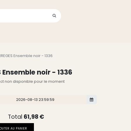
Se connecter
its
REGES Ensemble noir - 1336
 Ensemble noir - 1336
lect non disponible pour le moment
Total
61,98
€
OUTER AU PANIER