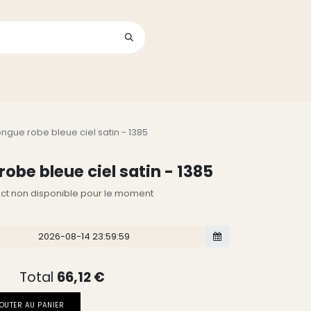
Se connecter
its
ngue robe bleue ciel satin - 1385
obe bleue ciel satin - 1385
lect non disponible pour le moment
Total
66,12
€
OUTER AU PANIER