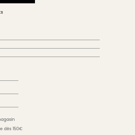
ts
magasin
ue
dès 150€