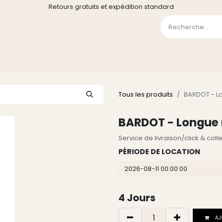
Retours gratuits et expédition standard
0
GE
GALERIE
FAQ
CONTACT
CGV
Liste de souha
Tous les produits
BARDOT - Lo
BARDOT - Longue r
Service de livraison/click & col
PÉRIODE DE LOCATION
4
Jours
AJ