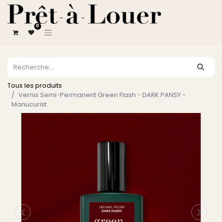
0
Tous les produits
Vernis Semi-Permanent Green Flash - DARK PANSY -
Manucurist