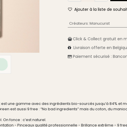
Ajouter à la liste de souhai
Créateurs
:
Manucurist
Click & Collect gratuit en 
Livraison
offerte en Belgiq
Paiement sécurisé :
Bancon
est une gamme avec des ingrédients bio-sourcés jusqu’à 84% et mad
Green est aussi 9 free : “No bad ingredients” mais du coton, du manioc,
 On fonce : c’est naturel.
tation - Pinceaux qualité professionnelle - Brillance extrême - 9 free 