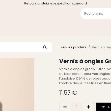
Retours gratuits et expédition standard
0
GE
GALERIE
FAQ
CONTACT
CGV
Liste de souha
Tous les produits
Vernis à on
Vernis à ongles G
Vernis à ongles green, 9 free, 
ou bien coton : pour vos ongles,
l’anglaise, Défilé de robes aux 
l’ombre des jeunes filles en fleur
11,57
€
AJ