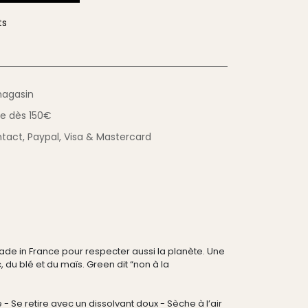
ts
magasin
ue
dès 150€
tact,
Paypal, Visa & Mastercard
e in France pour respecter aussi la planète. Une
 du blé et du maïs. Green dit “non à la
- Se retire avec un dissolvant doux - Sèche à l’air