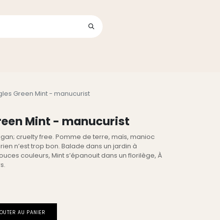
Se connecter
its
gles Green Mint - manucurist
reen Mint - manucurist
vegan; cruelty free. Pomme de terre, maïs, manioc
 rien n’est trop bon. Balade dans un jardin à
douces couleurs, Mint s’épanouit dans un florilège, À
s.
OUTER AU PANIER