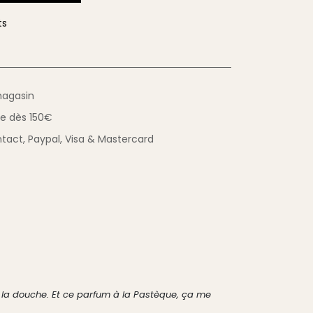
ts
magasin
ue
dès 150€
tact,
Paypal, Visa & Mastercard
rès la douche. Et ce parfum à la Pastèque, ça me