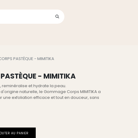
Se connecter
its
RPS PASTÈQUE - MIMITIKA
ASTÈQUE - MIMITIKA
 reminéralise et hydrate la peau.
d'origine naturelle, le Gommage Corps MIMITIKA a
 une exfoliation efficace et tout en douceur, sans
OUTER AU PANIER