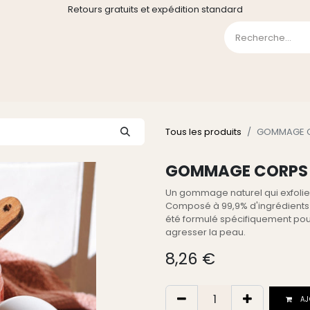
Retours gratuits et expédition standard
0
GE
GALERIE
FAQ
CONTACT
CGV
Liste de souha
Tous les produits
GOMMAGE CO
GOMMAGE CORPS P
Un gommage naturel qui exfolie,
Composé à 99,9% d'ingrédients 
été formulé spécifiquement pour
agresser la peau.
8,26
€
AJ