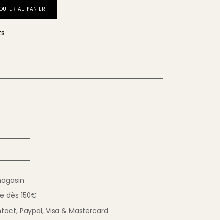
OUTER AU PANIER
ts
magasin
ue
dès 150€
tact,
Paypal, Visa & Mastercard