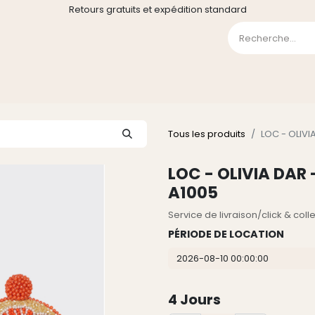
Retours gratuits et expédition standard
0
GE
GALERIE
FAQ
CONTACT
CGV
Liste de souha
Tous les produits
LOC - OLIVI
LOC - OLIVIA DAR 
A1005
Service de livraison/click & col
PÉRIODE DE LOCATION
4
Jours