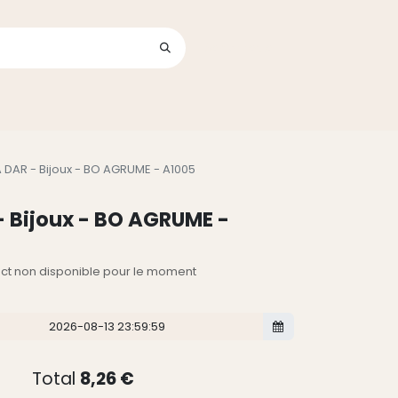
Se connecter
its
A DAR - Bijoux - BO AGRUME - A1005
- Bijoux - BO AGRUME -
lect non disponible pour le moment
Total
8,26
€