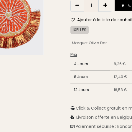
AJ
Ajouter à la liste de souhai
IXELLES
Marque
:
Olivia Dar
Prix
4 Jours
8,26 €
8 Jours
12,40 €
12 Jours
16,53 €
Click & Collect gratuit en 
Livraison
offerte en Belgiq
Paiement sécurisé :
Bancon