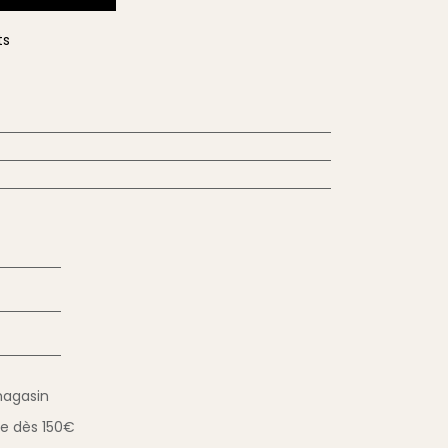
ts
magasin
ue
dès 150€