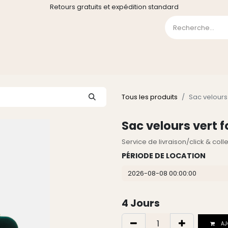
Retours gratuits et expédition standard
0
GE
GALERIE
FAQ
CONTACT
CGV
Liste de souha
Tous les produits
Sac velours
Sac velours vert 
Service de livraison/click & col
PÉRIODE DE LOCATION
4
Jours
AJ