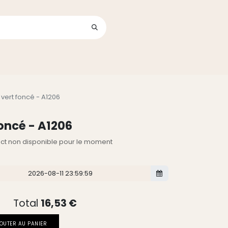
Se connecter
its
 vert foncé - A1206
foncé - A1206
lect non disponible pour le moment
Total
16,53
€
OUTER AU PANIER