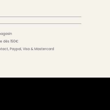
magasin
ue
dès 150€
tact,
Paypal, Visa & Mastercard
éservez jusqu'à 3
.
 !