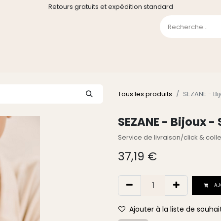
Retours gratuits et expédition standard
0
GE
GALERIE
FAQ
CONTACT
CGV
Liste de souha
Tous les produits
SEZANE - Bij
SEZANE - Bijoux - 
Service de livraison/click & col
37,19
€
AJ
Ajouter à la liste de souhai