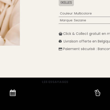
IXELLES
Couleur
:
Multicolore
Marque
:
Sezane
Click & Collect gratuit en 
Livraison
offerte en Belgiq
Paiement sécurisé :
Bancon
LES ESSAYAGES
e prendre rendez-vous, venez
Partez avec votre location ou r
ns nos boutiques aux horaires
mois à l'avance
d'ouverture.
Nettoyage compris