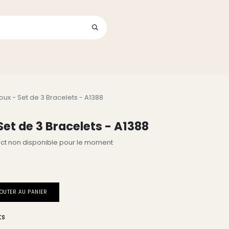
Se connecter
its
oux - Set de 3 Bracelets - A1388
Set de 3 Bracelets - A1388
lect non disponible pour le moment
OUTER AU PANIER
ts