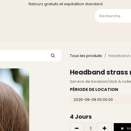
Retours gratuits et expédition standard
0
GE
GALERIE
FAQ
CONTACT
CGV
Liste de souha
Tous les produits
Headband st
Headband strass m
Service de livraison/click & col
PÉRIODE DE LOCATION
4
Jours
AJ