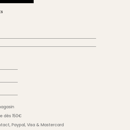
ts
magasin
ue
dès 150€
tact,
Paypal, Visa & Mastercard