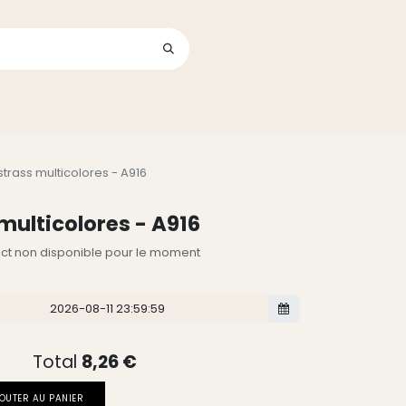
Se connecter
its
rass multicolores - A916
ulticolores - A916
lect non disponible pour le moment
Total
8,26
€
OUTER AU PANIER