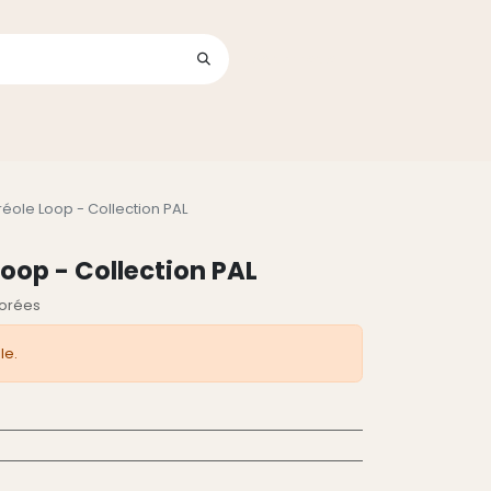
Se connecter
its
réole Loop - Collection PAL
Loop - Collection PAL
dorées
le.