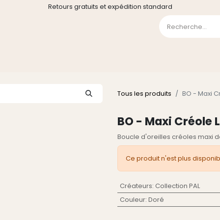
Retours gratuits et expédition standard
0
GE
GALERIE
FAQ
CONTACT
CGV
Liste de souha
Tous les produits
BO - Maxi C
BO - Maxi Créole 
Boucle d'oreilles créoles maxi 
Ce produit n'est plus disponib
Créateurs
:
Collection PAL
Couleur
:
Doré