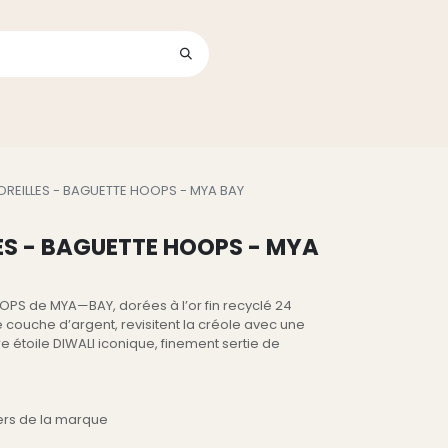
Se connecter
its
OREILLES - BAGUETTE HOOPS - MYA BAY
ES - BAGUETTE HOOPS - MYA
OOPS de MYA—BAY, dorées à l’or fin recyclé 24
 couche d’argent, revisitent la créole avec une
 étoile DIWALI iconique, finement sertie de
iers de la marque