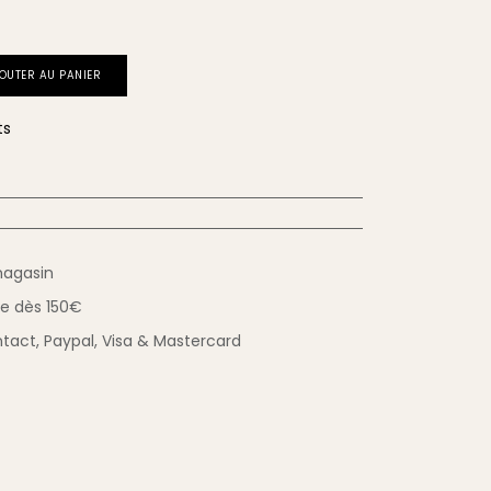
OUTER AU PANIER
ts
magasin
ue
dès 150€
tact,
Paypal, Visa & Mastercard