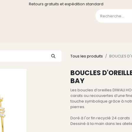
Retours gratuits et expédition standard
0
GE
GALERIE
FAQ
CONTACT
CGV
Liste de souha
Tous les produits
BOUCLES D'
BOUCLES D'OREILL
BAY
Les boucles d’oreilles DIWALI H
carats ou recouvertes d’une fine
touche symbolique grâce à notre
pierres.
Doré à l'or fin recyclé 24 carats
Dessiné à la main dans les atel