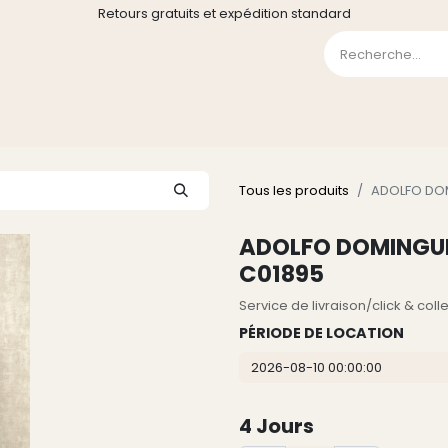
Retours gratuits et expédition standard
0
GE
GALERIE
FAQ
CONTACT
CGV
Liste de souha
Tous les produits
ADOLFO DOM
ADOLFO DOMINGUEZ
C01895
Service de livraison/click & col
PÉRIODE DE LOCATION
4
Jours