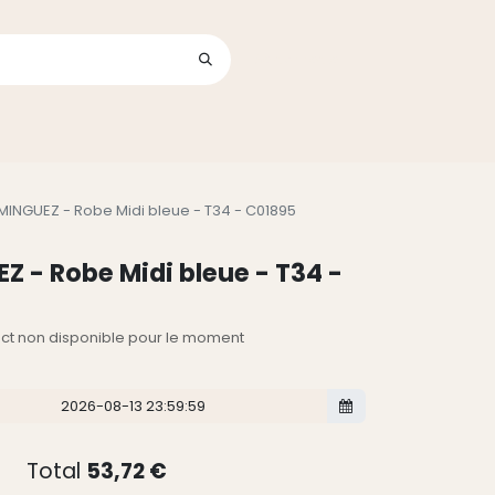
Se connecter
its
INGUEZ - Robe Midi bleue - T34 - C01895
 - Robe Midi bleue - T34 -
lect non disponible pour le moment
Total
53,72
€