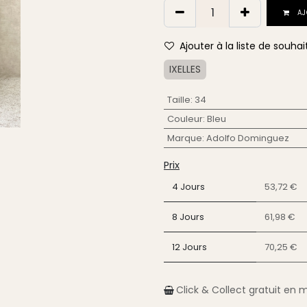
AJ
Ajouter à la liste de souhai
IXELLES
Taille
:
34
Couleur
:
Bleu
Marque
:
Adolfo Dominguez
Prix
4 Jours
53,72 €
8 Jours
61,98 €
12 Jours
70,25 €
Click & Collect gratuit en 