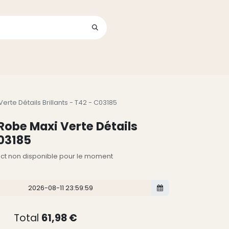
Se connecter
its
rte Détails Brillants - T42 - C03185
Robe Maxi Verte Détails
C03185
lect non disponible pour le moment
Total
61,98
€