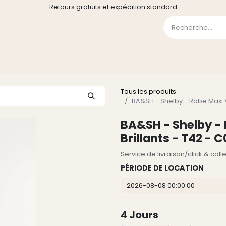
Retours gratuits et expédition standard
0
GE
GALERIE
FAQ
CONTACT
CGV
Liste de souha
Tous les produits
BA&SH - Shelby - Robe Maxi Ve
BA&SH - Shelby - 
Brillants - T42 - 
Service de livraison/click & col
PÉRIODE DE LOCATION
4
Jours