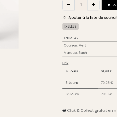
AJ
Ajouter à la liste de souhai
IXELLES
Taille
:
42
Couleur
:
Vert
Marque
:
Bash
Prix
4 Jours
61,98 €
8 Jours
70,25 €
12 Jours
78,51 €
Click & Collect gratuit en 