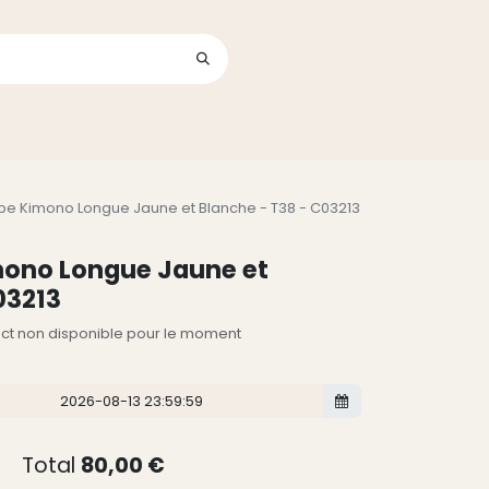
Se connecter
its
obe Kimono Longue Jaune et Blanche - T38 - C03213
imono Longue Jaune et
03213
lect non disponible pour le moment
Total
80,00
€