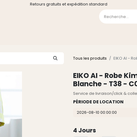
Retours gratuits et expédition standard
0
GE
GALERIE
FAQ
CONTACT
CGV
Liste de souha
Tous les produits
EIKO AI - R
EIKO AI - Robe K
Blanche - T38 - C
Service de livraison/click & col
PÉRIODE DE LOCATION
4
Jours