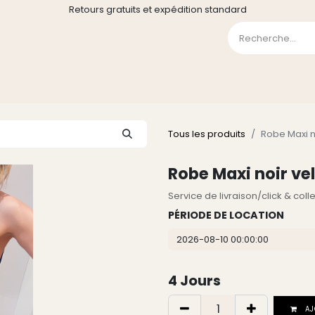
Retours gratuits et expédition standard
0
GE
GALERIE
FAQ
CONTACT
CGV
Liste de souha
Tous les produits
Robe Maxi n
Robe Maxi noir vel
Service de livraison/click & col
PÉRIODE DE LOCATION
4
Jours
AJ