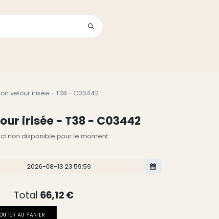
Se connecter
its
oir velour irisée - T38 - C03442
our irisée - T38 - C03442
lect non disponible pour le moment
Total
66,12
€
OUTER AU PANIER