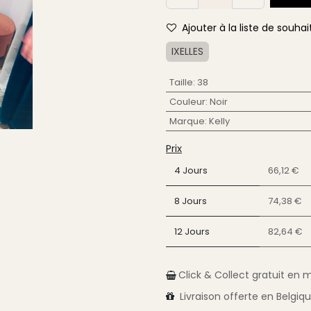
Ajouter à la liste de souhai
IXELLES
Taille
:
38
Couleur
:
Noir
Marque
:
Kelly
Prix
4 Jours
66,12 €
8 Jours
74,38 €
12 Jours
82,64 €
Click & Collect gratuit en 
Livraison
offerte en Belgiq