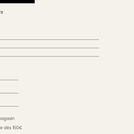
ts
magasin
ue
dès 150€