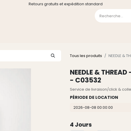
Retours gratuits et expédition standard
0
GE
GALERIE
FAQ
CONTACT
CGV
Liste de souha
Tous les produits
NEEDLE & TH
NEEDLE & THREAD -
- C03532
Service de livraison/click & col
PÉRIODE DE LOCATION
4
Jours