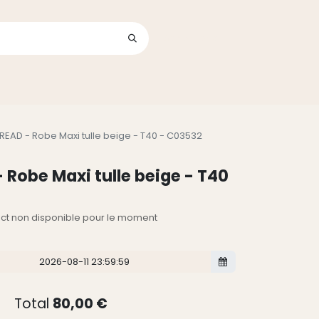
Se connecter
its
READ - Robe Maxi tulle beige - T40 - C03532
 Robe Maxi tulle beige - T40
lect non disponible pour le moment
Total
80,00
€