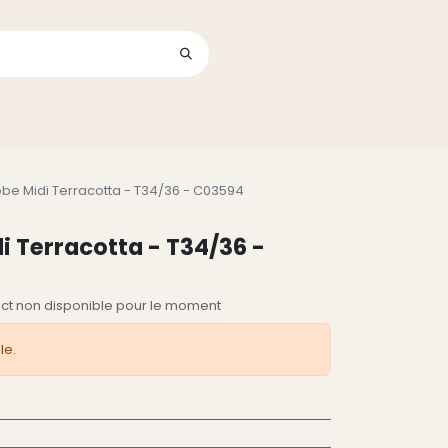
Se connecter
its
be Midi Terracotta - T34/36 - C03594
i Terracotta - T34/36 -
lect non disponible pour le moment
le.