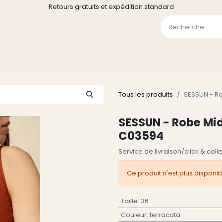
Retours gratuits et expédition standard
0
GE
GALERIE
FAQ
CONTACT
CGV
Liste de souha
Tous les produits
SESSUN - Ro
SESSUN - Robe Mid
C03594
Service de livraison/click & col
Ce produit n'est plus disponib
Taille
:
36
Couleur
:
terracota