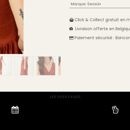
Marque
:
Sessùn
Click & Collect gratuit en 
Livraison
offerte en Belgiq
Paiement sécurisé :
Bancon
LES ESSAYAGES
e prendre rendez-vous, venez
Partez avec votre location ou r
ns nos boutiques aux horaires
mois à l'avance
d'ouverture.
Nettoyage compris