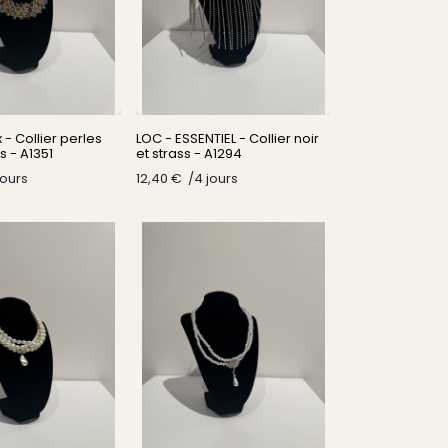
 - Collier perles
LOC - ESSENTIEL - Collier noir
s - A1351
et strass - A1294
jours
12,40
€
/​
4
jours