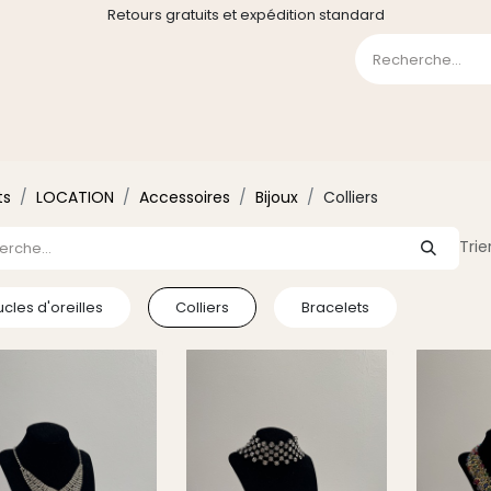
Retours gratuits et expédition standard
0
GE
GALERIE
FAQ
CONTACT
CGV
Liste de souha
ts
LOCATION
Accessoires
Bijoux
Colliers
Trie
cles d'oreilles
Colliers
Bracelets