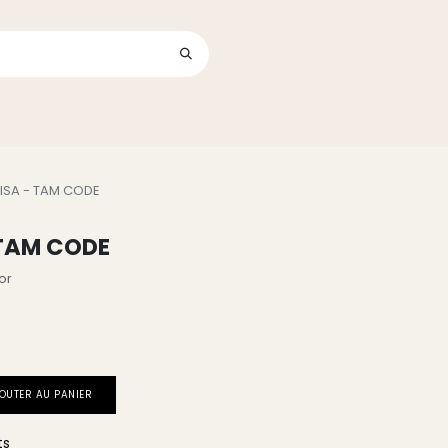
Se connecter
its
UISA - TAM CODE
 TAM CODE
or
OUTER AU PANIER
ts