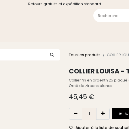
Retours gratuits et expédition standard
0
GE
GALERIE
FAQ
CONTACT
CGV
Liste de souha
Tous les produits
COLLIER LO
COLLIER LOUISA -
Collier fin en argent 925 plaqué 
Orné de zircons blancs
45,45
€
AJ
Ajouter à la liste de souhai