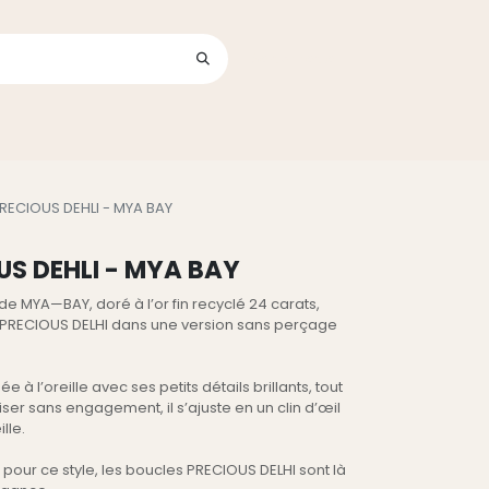
Se connecter
its
RECIOUS DEHLI - MYA BAY
US DEHLI - MYA BAY
de MYA—BAY, doré à l’or fin recyclé 24 carats,
 PRECIOUS DELHI dans une version sans perçage
 à l’oreille avec ses petits détails brillants, tout
iser sans engagement, il s’ajuste en un clin d’œil
lle.
pour ce style, les boucles PRECIOUS DELHI sont là