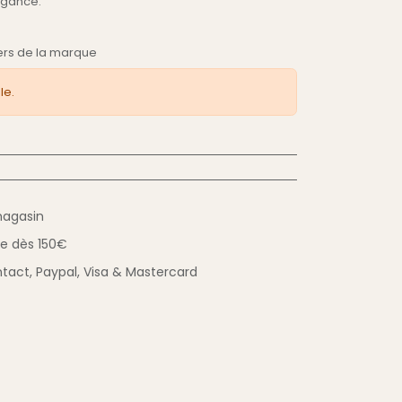
égance.
iers de la marque
le.
magasin
ue
dès 150€
tact,
Paypal, Visa & Mastercard