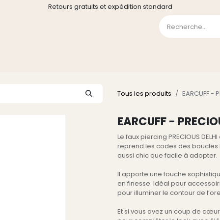
Retours gratuits et expédition standard
0
GE
GALERIE
FAQ
CONTACT
CGV
Liste de souha
Tous les produits
EARCUFF - P
EARCUFF - PRECIO
Le faux piercing PRECIOUS DELHI 
reprend les codes des boucles
aussi chic que facile à adopter.
Il apporte une touche sophistiquée
en finesse. Idéal pour accessoir
pour illuminer le contour de l’orei
Et si vous avez un coup de cœur 