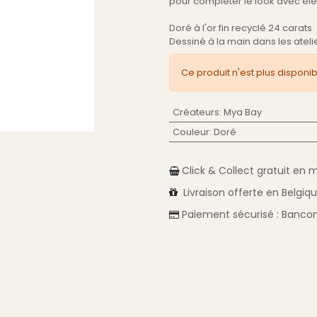
pour compléter le look avec él
Doré à l'or fin recyclé 24 carats
Dessiné à la main dans les atel
Ce produit n'est plus disponib
Créateurs
:
Mya Bay
Couleur
:
Doré
Click & Collect gratuit en 
Livraison
offerte en Belgiq
Paiement sécurisé :
Bancon