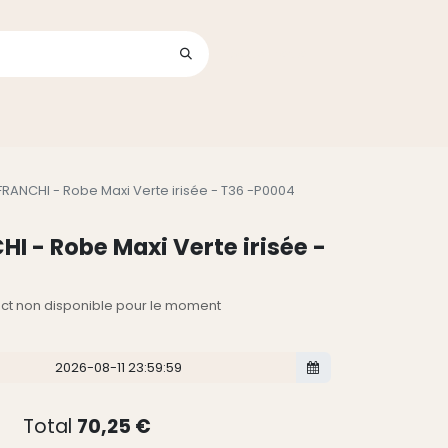
Se connecter
its
FRANCHI - Robe Maxi Verte irisée - T36 -P0004
I - Robe Maxi Verte irisée -
lect non disponible pour le moment
Total
70,25
€