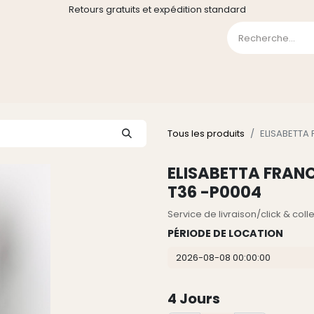
Retours gratuits et expédition standard
0
GE
GALERIE
FAQ
CONTACT
CGV
Liste de souha
Tous les produits
ELISABETTA 
ELISABETTA FRANCH
T36 -P0004
Service de livraison/click & col
PÉRIODE DE LOCATION
4
Jours