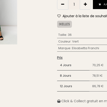
AJ
Ajouter à la liste de souhai
IXELLES
Taille
:
36
Couleur
:
Vert
Marque
:
Elisabetta Franchi
Prix
4 Jours
70,25 €
8 Jours
78,51 €
12 Jours
86,78 €
Click & Collect gratuit en 