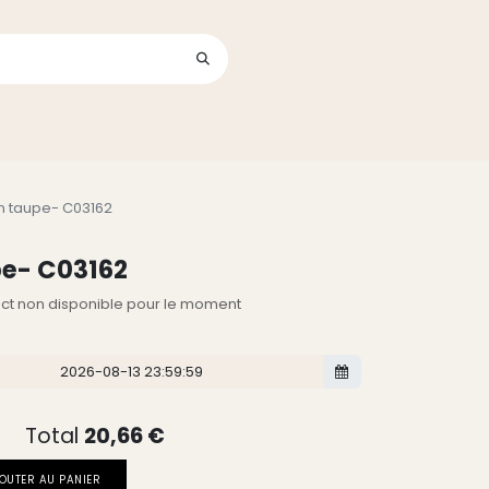
Se connecter
its
lin taupe- C03162
upe- C03162
lect non disponible pour le moment
Total
20,66
€
OUTER AU PANIER