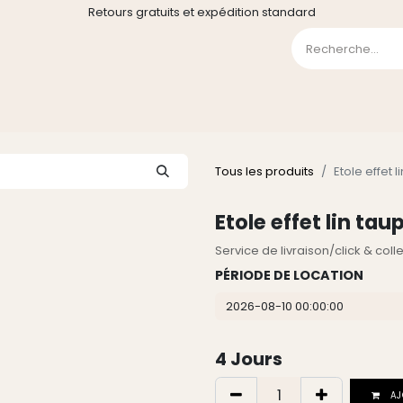
Retours gratuits et expédition standard
0
GE
GALERIE
FAQ
CONTACT
CGV
Liste de souha
Tous les produits
Etole effet 
Etole effet lin ta
Service de livraison/click & col
PÉRIODE DE LOCATION
4
Jours
AJ