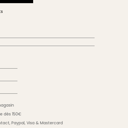
ts
magasin
ue
dès 150€
tact,
Paypal, Visa & Mastercard