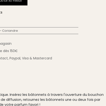
OUTER AU PANIER
ts
 - Coriandre
magasin
ue
dès 150€
tact,
Paypal, Visa & Mastercard
que. Insérez les bâtonnets à travers l'ouverture du bouchon
de diffusion, retournez les bâtonnets une ou deux fois par
e votre parfum favori !