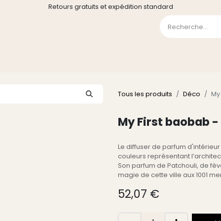
Retours gratuits et expédition standard
0
GE
GALERIE
FAQ
CONTACT
CGV
Liste de souha
Tous les produits
Déco
My
My First baobab -
Le diffuser de parfum d'intérieu
couleurs représentant l’archite
Son parfum de Patchouli, de fè
magie de cette ville aux 1001 mer
52,07
€