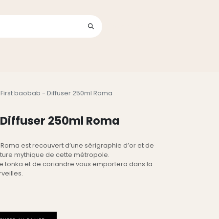
Se connecter
its
 First baobab - Diffuser 250ml Roma
 Diffuser 250ml Roma
r Roma est recouvert d’une sérigraphie d’or et de
cture mythique de cette métropole.
ve tonka et de coriandre vous emportera dans la
veilles.