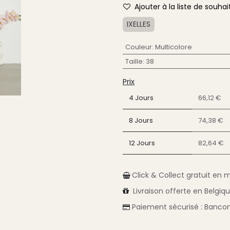
Ajouter à la liste de souhai
IXELLES
Couleur
:
Multicolore
Taille
:
38
Prix
4 Jours
66,12 €
8 Jours
74,38 €
12 Jours
82,64 €
Click & Collect gratuit en 
Livraison
offerte en Belgiq
Paiement sécurisé :
Bancon