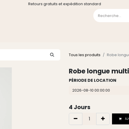
Retours gratuits et expédition standard
0
GE
GALERIE
FAQ
CONTACT
CGV
Liste de souha
Tous les produits
Robe longue
Robe longue multi
PÉRIODE DE LOCATION
4
Jours
AJ