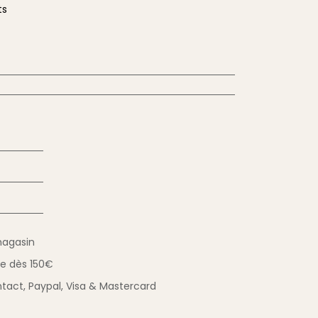
ts
magasin
ue
dès 150€
tact,
Paypal, Visa & Mastercard