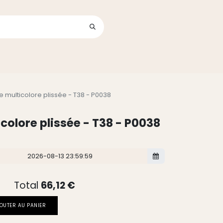
Se connecter
its
 multicolore plissée - T38 - P0038
colore plissée - T38 - P0038
Total
66,12
€
OUTER AU PANIER