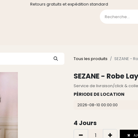
Retours gratuits et expédition standard
0
GE
GALERIE
FAQ
CONTACT
CGV
Liste de souha
Tous les produits
SEZANE - Ro
SEZANE - Robe Lay
Service de livraison/click & col
PÉRIODE DE LOCATION
4
Jours
AJ