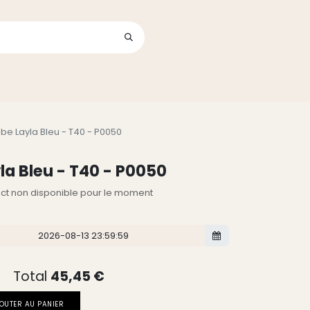
Se connecter
its
be Layla Bleu - T40 - P0050
la Bleu - T40 - P0050
lect non disponible pour le moment
Total
45,45
€
OUTER AU PANIER