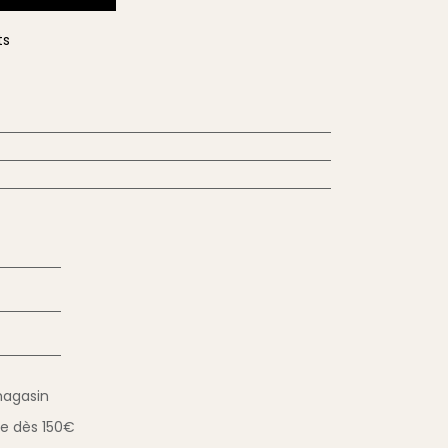
ts
magasin
ue
dès 150€