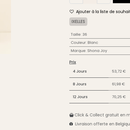
Ajouter à la liste de souhai
IXELLES
Taille
:
36
Couleur
:
Blanc
Marque
:
Shona Joy
Prix
4 Jours
53,72 €
8 Jours
61,98 €
12 Jours
70,25 €
Click & Collect gratuit en 
Livraison
offerte en Belgiq