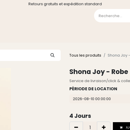
Retours gratuits et expédition standard
0
GE
GALERIE
FAQ
CONTACT
CGV
Liste de souha
Tous les produits
Shona Joy -
Shona Joy - Robe 
Service de livraison/click & col
PÉRIODE DE LOCATION
4
Jours
AJ