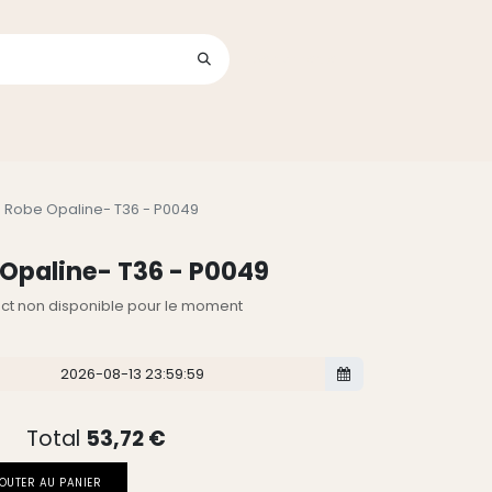
Se connecter
its
 Robe Opaline- T36 - P0049
Opaline- T36 - P0049
lect non disponible pour le moment
Total
53,72
€
OUTER AU PANIER