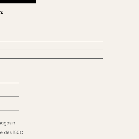
ts
magasin
ue
dès 150€