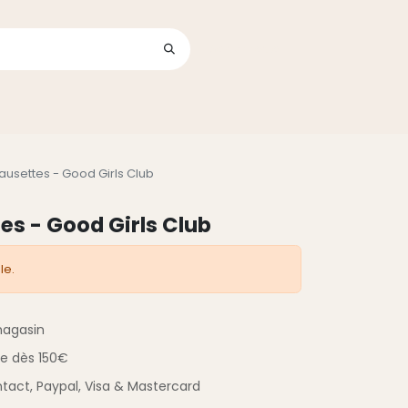
Se connecter
its
ausettes - Good Girls Club
es - Good Girls Club
le.
magasin
ue
dès 150€
tact,
Paypal, Visa & Mastercard