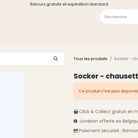
Retours gratuits et expédition standard
0
GE
GALERIE
FAQ
CONTACT
CGV
Liste de souha
Tous les produits
Socker - ch
Socker - chausett
Ce produit n'est plus disponib
Click & Collect gratuit en 
Livraison
offerte en Belgiq
Paiement sécurisé :
Bancon