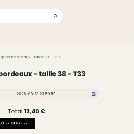
Se connecter
its
rpins bordeaux - taille 38 - T33
ordeaux - taille 38 - T33
Total
12,40
€
OUTER AU PANIER