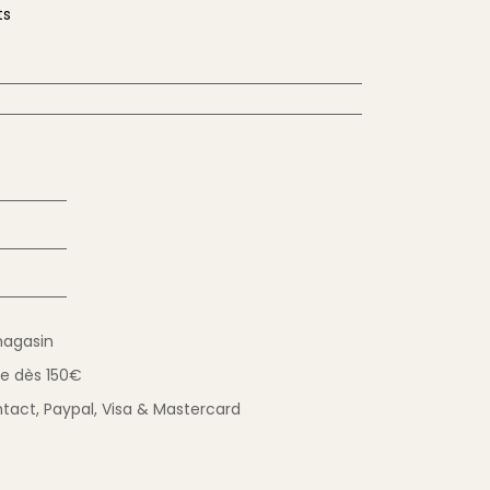
ts
magasin
ue
dès 150€
tact,
Paypal, Visa & Mastercard