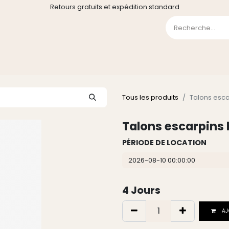
Retours gratuits et expédition standard
0
GE
GALERIE
FAQ
CONTACT
CGV
Liste de souha
Tous les produits
Talons esca
Talons escarpins b
PÉRIODE DE LOCATION
4
Jours
AJ