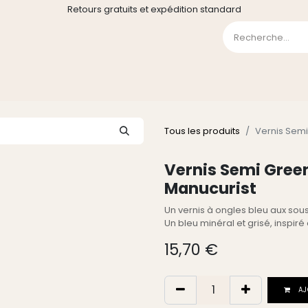
Retours gratuits et expédition standard
0
GE
GALERIE
FAQ
CONTACT
CGV
Liste de souha
Tous les produits
Vernis Semi
Vernis Semi Green
Manucurist
Un vernis à ongles bleu aux so
Un bleu minéral et grisé, inspir
15,70
€
AJ