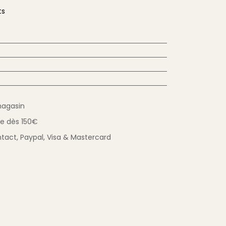
ts
magasin
ue
dès 150€
tact,
Paypal, Visa & Mastercard