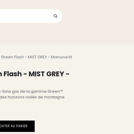
Se connecter
its
 Green Flash - MIST GREY - Manucurist
 Flash - MIST GREY -
us-tons gris de la gamme Green™.
é des horizons voilés de montagne.
OUTER AU PANIER