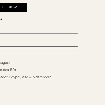
OUTER AU PANIER
ts
magasin
ue
dès 150€
tact,
Paypal, Visa & Mastercard