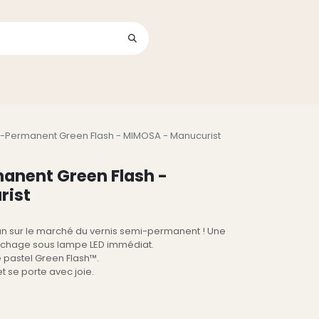
Se connecter
its
i-Permanent Green Flash - MIMOSA - Manucurist
anent Green Flash -
rist
ean sur le marché du vernis semi-permanent ! Une
séchage sous lampe LED immédiat.
 pastel Green Flash™.
t se porte avec joie.