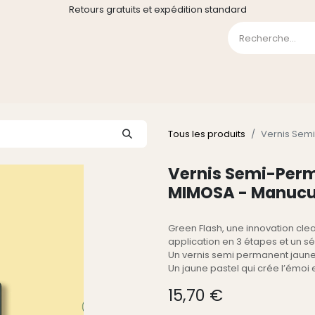
Retours gratuits et expédition standard
0
GE
GALERIE
FAQ
CONTACT
CGV
Liste de souha
Tous les produits
Vernis Sem
Vernis Semi-Perm
MIMOSA - Manucu
Green Flash, une innovation cl
application en 3 étapes et un 
Un vernis semi permanent jaune
Un jaune pastel qui crée l’émoi e
15,70
€