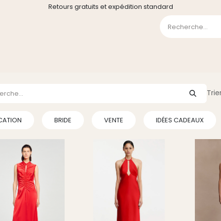
Retours gratuits et expédition standard
0
GE
GALERIE
FAQ
CONTACT
CGV
Liste de souha
Trie
CATION
BRIDE
VENTE
IDÉES CADEAUX