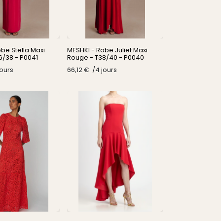
be Stella Maxi
MESHKI - Robe Juliet Maxi
6/38 - P0041
Rouge - T38/40 - P0040
jours
66,12
€
/​
4
jours