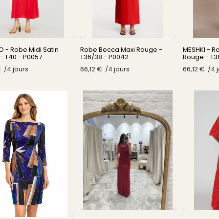
 - Robe Midi Satin
Robe Becca Maxi Rouge -
MESHKI - Ro
- T40 - P0057
T36/38 - P0042
Rouge - T3
€
/​
4
jours
66,12
€
/​
4
jours
66,12
€
/​
4