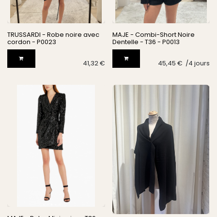
TRUSSARDI - Robe noire avec
MAJE - Combi-Short Noire
cordon - P0023
Dentelle - T36 - P0013
41,32
€
45,45
€
/​
4
jours