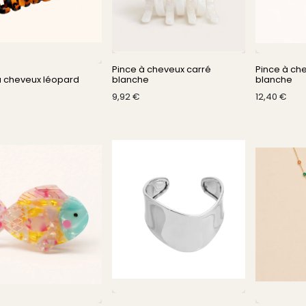
Pince à cheveux carré
Pince à ch
à cheveux léopard
blanche
blanche
9,92
€
12,40
€