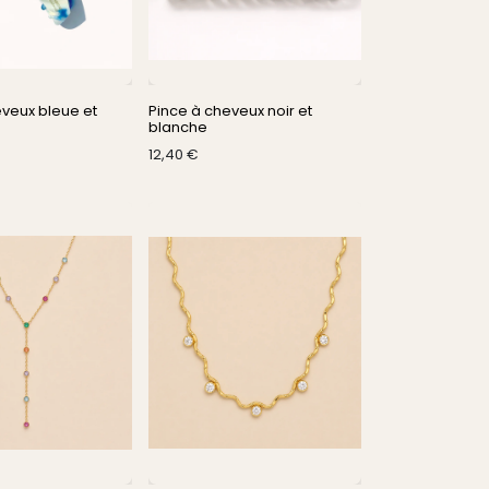
eveux bleue et
Pince à cheveux noir et
blanche
12,40
€