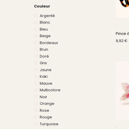
Couleur
Argenté
Blanc
Bleu
Pince 
Beige
9,92
€
Bordeaux
Brun
Doré
Gris
Jaune
Kaki
Mauve
Multicolore
Noir
Orange
Rose
Rouge
Turquoise