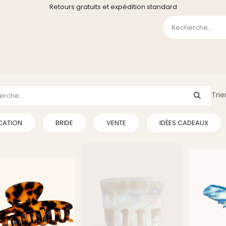
Retours gratuits et expédition standard
0
GE
GALERIE
FAQ
CONTACT
CGV
Liste de souha
Trie
CATION
BRIDE
VENTE
IDÉES CADEAUX